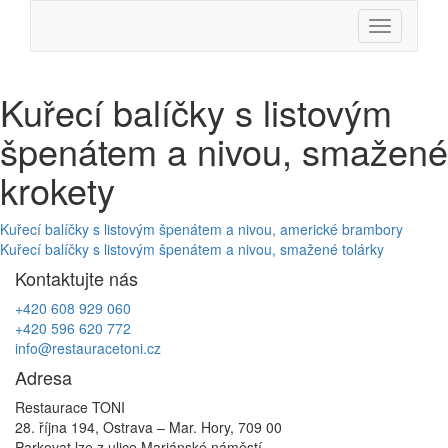
Skip
Menu
to
content
Kuřecí balíčky s listovým
špenátem a nivou, smažené
krokety
Navigace
Kuřecí balíčky s listovým špenátem a nivou, americké brambory
Kuřecí balíčky s listovým špenátem a nivou, smažené tolárky
pro
Kontaktujte nás
příspěvek
+420 608 929 060
+420 596 620 772
info@restauracetoni.cz
Adresa
Restaurace TONI
28. října 194, Ostrava – Mar. Hory, 709 00
Parkovat lze z ulice Mariánské náměstí.