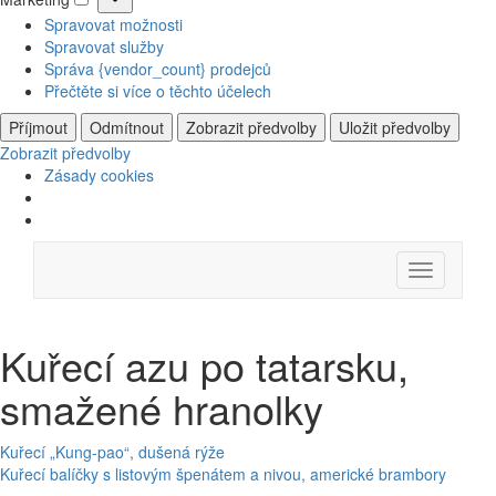
Marketing
Spravovat možnosti
Spravovat služby
Správa {vendor_count} prodejců
Přečtěte si více o těchto účelech
Příjmout
Odmítnout
Zobrazit předvolby
Uložit předvolby
Zobrazit předvolby
Zásady cookies
Skip
Menu
to
content
Kuřecí azu po tatarsku,
smažené hranolky
Navigace
Kuřecí „Kung-pao“, dušená rýže
Kuřecí balíčky s listovým špenátem a nivou, americké brambory
pro