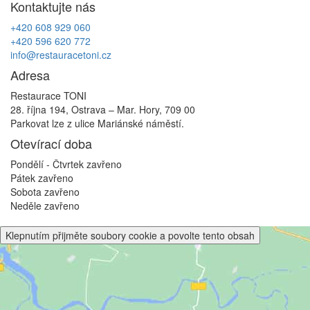
Kontaktujte nás
příspěvek
+420 608 929 060
+420 596 620 772
info@restauracetoni.cz
Adresa
Restaurace TONI
28. října 194, Ostrava – Mar. Hory, 709 00
Parkovat lze z ulice Mariánské náměstí.
Otevírací doba
Pondělí - Čtvrtek
zavřeno
Pátek
zavřeno
Sobota
zavřeno
Neděle
zavřeno
Klepnutím přijměte soubory cookie a povolte tento obsah