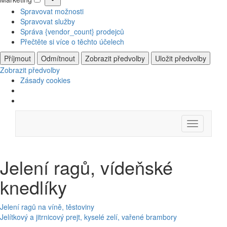
Marketing
Spravovat možnosti
Spravovat služby
Správa {vendor_count} prodejců
Přečtěte si více o těchto účelech
Příjmout
Odmítnout
Zobrazit předvolby
Uložit předvolby
Zobrazit předvolby
Zásady cookies
Skip
Menu
to
content
Jelení ragů, vídeňské
knedlíky
Navigace
Jelení ragů na víně, těstoviny
Jelítkový a jitrnicový prejt, kyselé zelí, vařené brambory
pro