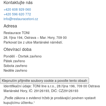
Kontaktujte nás
příspěvek
+420 608 929 060
+420 596 620 772
info@restauracetoni.cz
Adresa
Restaurace TONI
28. října 194, Ostrava – Mar. Hory, 709 00
Parkovat lze z ulice Mariánské náměstí.
Otevírací doba
Pondělí - Čtvrtek
zavřeno
Pátek
zavřeno
Sobota
zavřeno
Neděle
zavřeno
Klepnutím přijměte soubory cookie a povolte tento obsah
Identifikační údaje: TONI line s.r.o., 28.října 196, 709 00 Ostrava
Mariánské Hory, IČ: 29126193, DIČ: CZ29126193
„Podle zákona o evidenci tržeb je prodávající povinen vystavit
kupujícímu účtenku.“