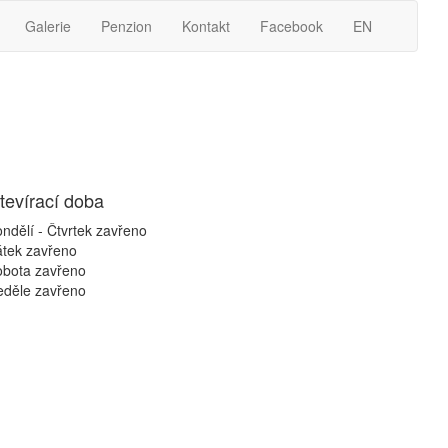
Galerie
Penzion
Kontakt
Facebook
EN
tevírací doba
ndělí - Čtvrtek
zavřeno
átek
zavřeno
obota
zavřeno
eděle
zavřeno