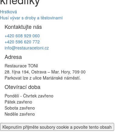
Navigace
Hrstková
Husí vývar s droby a těstovinami
pro
Kontaktujte nás
příspěvek
+420 608 929 060
+420 596 620 772
info@restauracetoni.cz
Adresa
Restaurace TONI
28. října 194, Ostrava – Mar. Hory, 709 00
Parkovat lze z ulice Mariánské náměstí.
Otevírací doba
Pondělí - Čtvrtek
zavřeno
Pátek
zavřeno
Sobota
zavřeno
Neděle
zavřeno
Klepnutím přijměte soubory cookie a povolte tento obsah