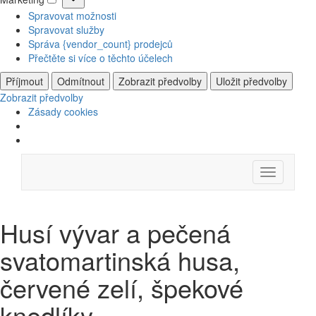
Marketing
Spravovat možnosti
Spravovat služby
Správa {vendor_count} prodejců
Přečtěte si více o těchto účelech
Příjmout
Odmítnout
Zobrazit předvolby
Uložit předvolby
Zobrazit předvolby
Zásady cookies
Skip
Menu
to
content
Husí vývar a pečená
svatomartinská husa,
červené zelí, špekové
knedlíky