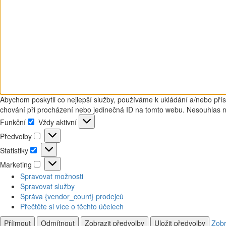
Abychom poskytli co nejlepší služby, používáme k ukládání a/nebo přís
chování při procházení nebo jedinečná ID na tomto webu. Nesouhlas neb
Funkční
Vždy aktivní
Funkční
Předvolby
Předvolby
Statistiky
Statistiky
Marketing
Marketing
Spravovat možnosti
Spravovat služby
Správa {vendor_count} prodejců
Přečtěte si více o těchto účelech
Příjmout
Odmítnout
Zobrazit předvolby
Uložit předvolby
Zobr