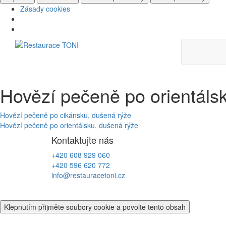
Zásady cookies
Skip
to
content
Hovězí pečeně po orientáls
Navigace
Hovězí pečeně po cikánsku, dušená rýže
Hovězí pečeně po orientálsku, dušená rýže
pro
Kontaktujte nás
příspěvek
+420 608 929 060
+420 596 620 772
info@restauracetoni.cz
Klepnutím přijměte soubory cookie a povolte tento obsah