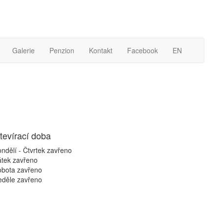
Galerie
Penzion
Kontakt
Facebook
EN
tevírací doba
ndělí - Čtvrtek
zavřeno
átek
zavřeno
obota
zavřeno
eděle
zavřeno