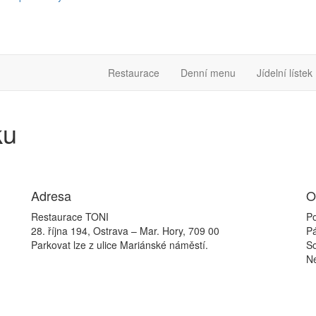
Restaurace
Denní menu
Jídelní lístek
ku
Adresa
O
Restaurace TONI
Po
28. října 194, Ostrava – Mar. Hory, 709 00
P
Parkovat lze z ulice Mariánské náměstí.
S
N