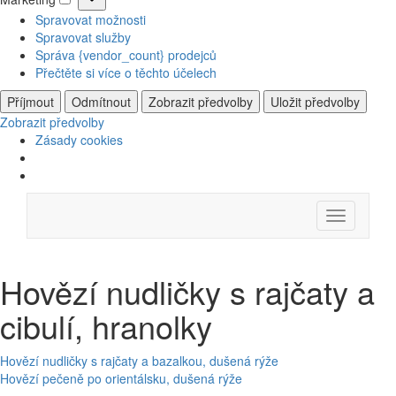
Marketing
Spravovat možnosti
Spravovat služby
Správa {vendor_count} prodejců
Přečtěte si více o těchto účelech
Příjmout
Odmítnout
Zobrazit předvolby
Uložit předvolby
Zobrazit předvolby
Zásady cookies
Skip
Menu
to
content
Hovězí nudličky s rajčaty a
cibulí, hranolky
Navigace
Hovězí nudličky s rajčaty a bazalkou, dušená rýže
Hovězí pečeně po orientálsku, dušená rýže
pro