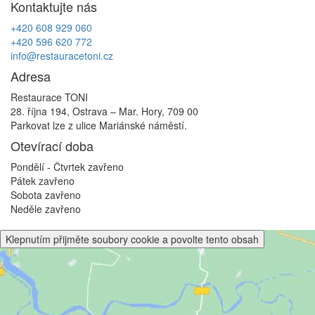
Kontaktujte nás
příspěvek
+420 608 929 060
+420 596 620 772
info@restauracetoni.cz
Adresa
Restaurace TONI
28. října 194, Ostrava – Mar. Hory, 709 00
Parkovat lze z ulice Mariánské náměstí.
Otevírací doba
Pondělí - Čtvrtek
zavřeno
Pátek
zavřeno
Sobota
zavřeno
Neděle
zavřeno
Klepnutím přijměte soubory cookie a povolte tento obsah