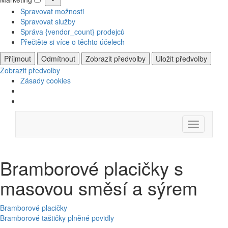
Marketing
Spravovat možnosti
Spravovat služby
Správa {vendor_count} prodejců
Přečtěte si více o těchto účelech
Příjmout
Odmítnout
Zobrazit předvolby
Uložit předvolby
Zobrazit předvolby
Zásady cookies
Skip
Menu
to
content
Bramborové placičky s
masovou směsí a sýrem
Navigace
Bramborové placičky
Bramborové taštičky plněné povidly
pro