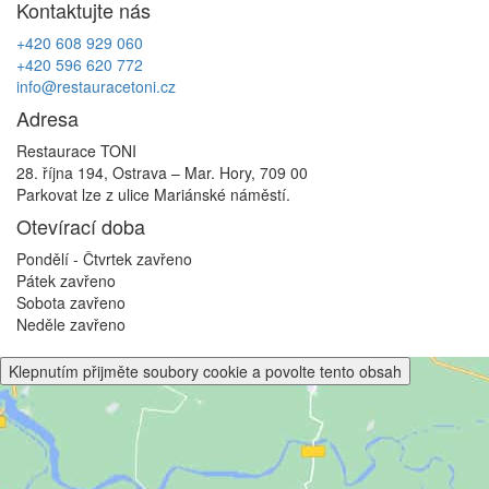
Kontaktujte nás
příspěvek
+420 608 929 060
+420 596 620 772
info@restauracetoni.cz
Adresa
Restaurace TONI
28. října 194, Ostrava – Mar. Hory, 709 00
Parkovat lze z ulice Mariánské náměstí.
Otevírací doba
Pondělí - Čtvrtek
zavřeno
Pátek
zavřeno
Sobota
zavřeno
Neděle
zavřeno
Klepnutím přijměte soubory cookie a povolte tento obsah