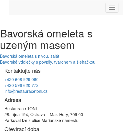
Skip
Menu
to
content
Bavorská omeleta s
uzeným masem
Navigace
Bavorská omeleta s nivou, salát
Bavorské vdolečky s povidly, tvarohem a šlehačkou
pro
Kontaktujte nás
příspěvek
+420 608 929 060
+420 596 620 772
info@restauracetoni.cz
Adresa
Restaurace TONI
28. října 194, Ostrava – Mar. Hory, 709 00
Parkovat lze z ulice Mariánské náměstí.
Otevírací doba